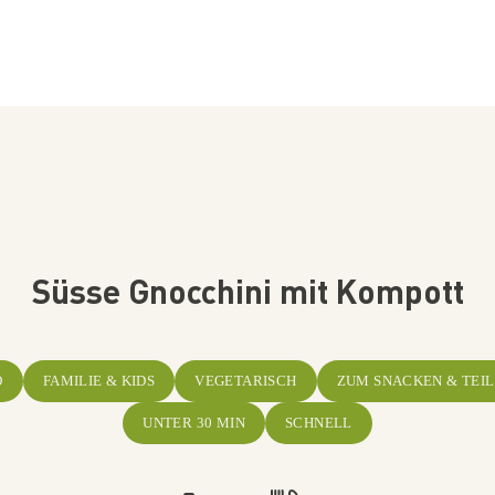
Süsse Gnocchini mit Kompott
O
FAMILIE & KIDS
VEGETARISCH
ZUM SNACKEN & TEI
UNTER 30 MIN
SCHNELL