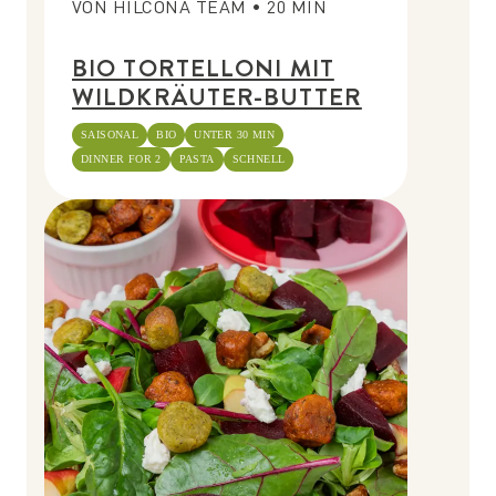
VON
HILCONA TEAM
•
20
MIN
BIO TORTELLONI MIT
WILDKRÄUTER-BUTTER
SAISONAL
BIO
UNTER 30 MIN
DINNER FOR 2
PASTA
SCHNELL