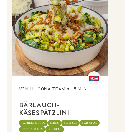
VON
HILCONA TEAM
•
15
MIN
BÄRLAUCH-
KÄSESPÄTZLINI
FAMILIE & KIDS
MINIS
SPÄTZLE
SAISONAL
UNTER 30 MIN
SCHNELL