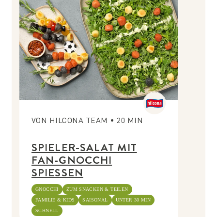
VON
HILCONA TEAM
•
20
MIN
SPIELER-SALAT MIT
FAN-GNOCCHI
SPIESSEN
GNOCCHI
ZUM SNACKEN & TEILEN
FAMILIE & KIDS
SAISONAL
UNTER 30 MIN
SCHNELL