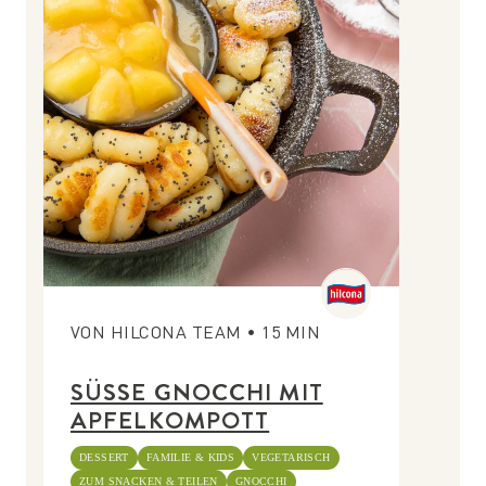
VON
HILCONA TEAM
•
15
MIN
SÜSSE GNOCCHI MIT
APFELKOMPOTT
DESSERT
FAMILIE & KIDS
VEGETARISCH
ZUM SNACKEN & TEILEN
GNOCCHI