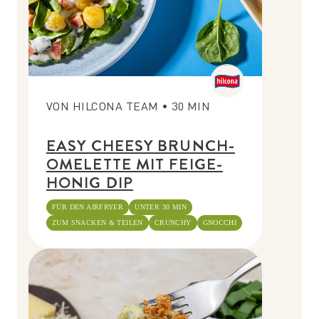
VON
HILCONA TEAM
•
30
MIN
EASY CHEESY BRUNCH-
OMELETTE MIT FEIGE-
HONIG DIP
FÜR DEN AIRFRYER
UNTER 30 MIN
ZUM SNACKEN & TEILEN
CRUNCHY
GNOCCHI