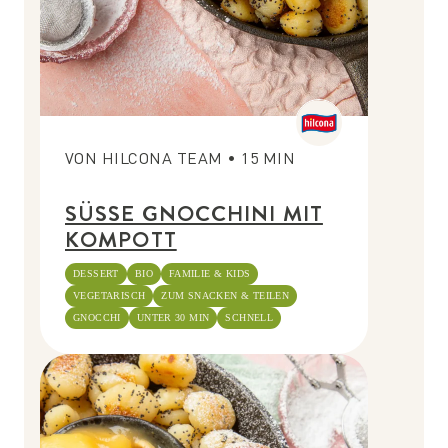
VON
HILCONA TEAM
•
15
MIN
SÜSSE GNOCCHINI MIT
KOMPOTT
DESSERT
BIO
FAMILIE & KIDS
VEGETARISCH
ZUM SNACKEN & TEILEN
GNOCCHI
UNTER 30 MIN
SCHNELL