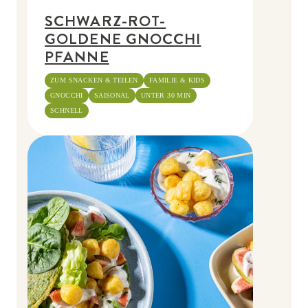
SCHWARZ-ROT-
GOLDENE GNOCCHI
PFANNE
ZUM SNACKEN & TEILEN
FAMILIE & KIDS
GNOCCHI
SAISONAL
UNTER 30 MIN
SCHNELL