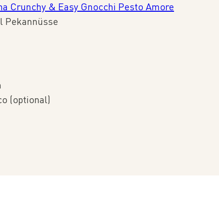
na Crunchy & Easy Gnocchi ⁠Pesto Amore
ll Pekannüsse⁠
⁠
o (optional)⁠