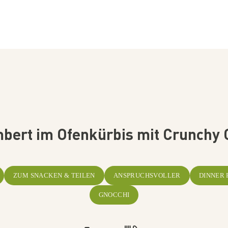
ert im Ofenkürbis mit Crunchy 
ZUM SNACKEN & TEILEN
ANSPRUCHSVOLLER
DINNER 
GNOCCHI