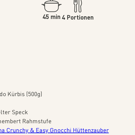
45 min
4 Portionen
do Kürbis (500g)⁠
lter Speck⁠
membert Rahmstufe ⁠
na Crunchy & Easy Gnocchi Hüttenzauber