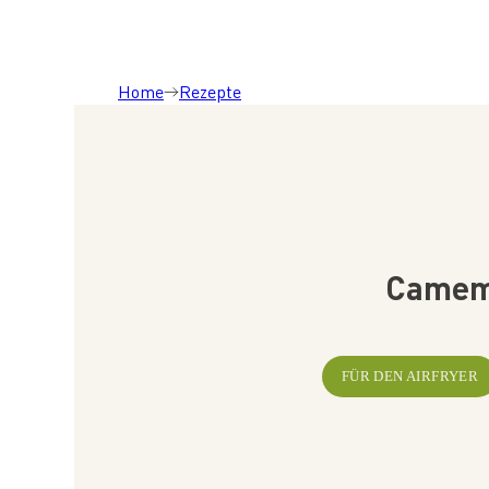
Home
Rezepte
Camemb
FÜR DEN AIRFRYER