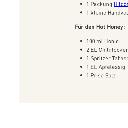
1 Packung
Hilco
1 kleine Handvo
Für den Hot Honey⁠:
100 ml Honig⁠
2 EL Chiliflocken
1 Spritzer Tabasc
1 EL Apfelessig⁠
1 Prise Salz⁠