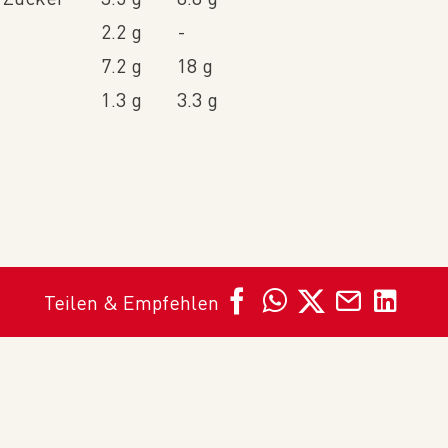
2.2 g
-
7.2 g
18 g
1.3 g
3.3 g
Teilen & Empfehlen