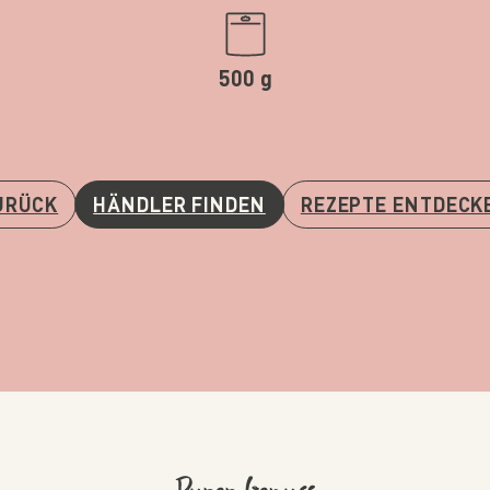
500 g
URÜCK
HÄNDLER FINDEN
REZEPTE ENTDECK