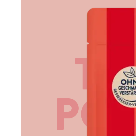
TO
PO