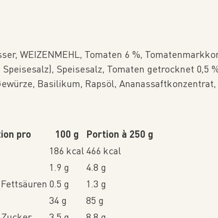
er, WEIZENMEHL, Tomaten 6 %, Tomatenmarkkonze
 Speisesalz), Speisesalz, Tomaten getrocknet 0,5 
ewürze, Basilikum, Rapsöl, Ananassaftkonzentrat,
ion pro
100 g
Portion à 250 g
186 kcal
466 kcal
1.9 g
4.8 g
 Fettsäuren
0.5 g
1.3 g
34 g
85 g
n Zucker
3.5 g
8.8 g