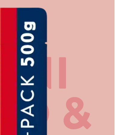
ONI
O &