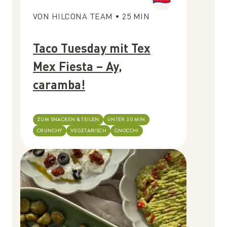
VON
HILCONA TEAM
•
25
MIN
Taco Tuesday mit Tex
Mex Fiesta – Ay,
caramba!
ZUM SNACKEN & TEILEN
UNTER 30 MIN
CRUNCHY
VEGETARISCH
GNOCCHI