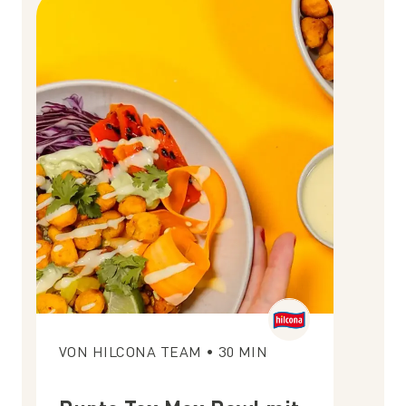
VON
HILCONA TEAM
•
30
MIN