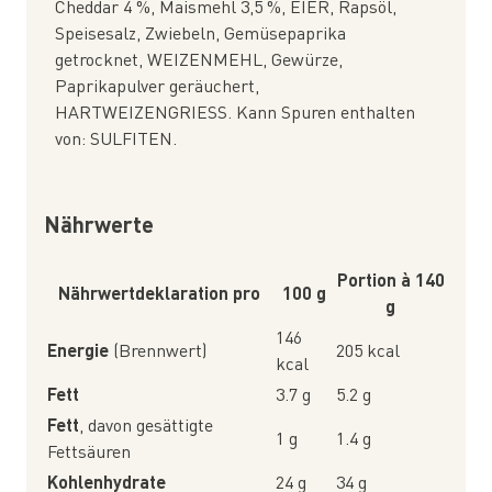
Cheddar 4 %, Maismehl 3,5 %, EIER, Rapsöl,
Speisesalz, Zwiebeln, Gemüsepaprika
getrocknet, WEIZENMEHL, Gewürze,
Paprikapulver geräuchert,
HARTWEIZENGRIESS. Kann Spuren enthalten
von: SULFITEN.
Nährwerte
Portion à 140
Nährwertdeklaration pro
100 g
g
146
Energie
(Brennwert)
205 kcal
kcal
Fett
3.7 g
5.2 g
Fett
, davon gesättigte
1 g
1.4 g
Fettsäuren
Kohlenhydrate
24 g
34 g