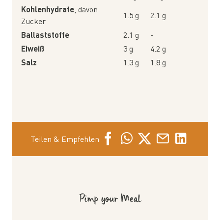
Kohlenhydrate
, davon
1.5 g
2.1 g
Zucker
Ballaststoffe
2.1 g
-
Eiweiß
3 g
4.2 g
Salz
1.3 g
1.8 g
Teilen & Empfehlen
Pimp your Meal