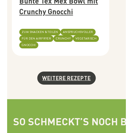
Bunte Tex Mex Bowl mit
Crunchy Gnocchi
ZUM SNACKEN & TEILEN
ANSPRUCHSVOLLER
FÜR DEN AIRFRYER
CRUNCHY
VEGETARISCH
GNOCCHI
WEITERE REZEPTE
SO SCHMECKT’S NOCH BE