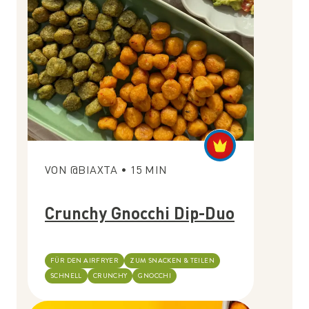
VON
@BIAXTA
•
15
MIN
Crunchy Gnocchi Dip-Duo
FÜR DEN AIRFRYER
ZUM SNACKEN & TEILEN
SCHNELL
CRUNCHY
GNOCCHI